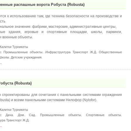
нные распашные ворота Робуста (Robusta)
тся к использованию там, где техника безопасности на производстве и
сть
нальное значение: фабрики, мастерские, административные центры,
ные здания, игровые и спортивные площадки, школы, паркинги,
и военные объекты.
Калитки Турникеты
:
Промышленные объекты. Инфраструктура Транспорт Ж.Д. Общественные
Школы. Детские учреждения.
.
обуста (Robusta)
 спроектированы для сочетания с панельными системами ограждения
busta) и всеми панельными системами Нилофор (Nylofor).
Калитки Турникеты
:
Дача. Дом. Сад. Промышленные объекты. Спортивные объекты.
ура Транспорт Ж.Д.
.