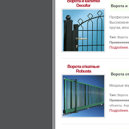
Ворота и калитки
Decofor
Ворота и 
Профессион
Высококаче
прутка, вп
Тип:
Ворота 
Применение
Подробнее..
Ворота откатные
Robusta
Ворота о
Мощные вор
Тип:
Ворота 
Применение
объекты. Аэ
Подробнее..