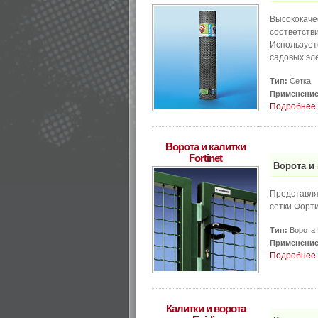
Высококаче
соответстви
Используе
садовых эл
Тип:
Сетка
Применение
Подробнее..
Ворота и калитки
Fortinet
Ворота и 
Представля
сетки Форти
Тип:
Ворота 
Применение
Подробнее..
Калитки и ворота