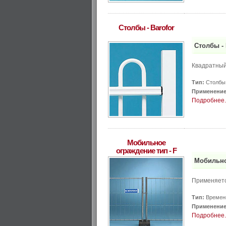
Столбы - Barofor
Столбы - 
Квадратный
Тип:
Столбы
Применение
Подробнее..
Мобильное
ограждение тип - F
Мобильно
Применяетс
Тип:
Временн
Применение
Подробнее..