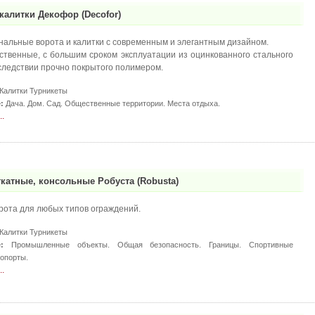
калитки Декофор (Decofor)
альные ворота и калитки с современным и элегантным дизайном.
ственные, с большим сроком эксплуатации из оцинкованного стального
оследствии прочно покрытого полимером.
Калитки Турникеты
:
Дача. Дом. Сад. Общественные территории. Места отдыха.
.
ткатные, консольные Робуста (Robusta)
ота для любых типов ограждений.
Калитки Турникеты
:
Промышленные объекты. Общая безопасность. Границы. Спортивные
ропорты.
.