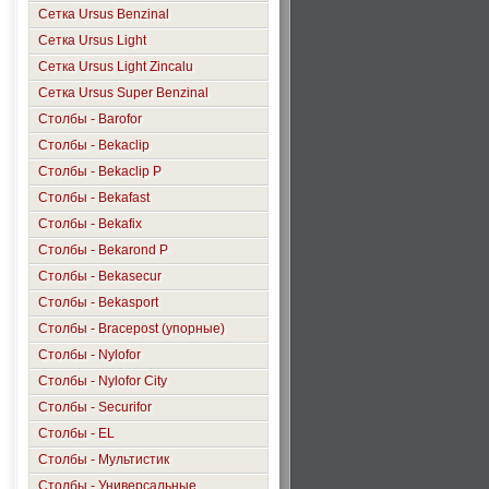
Сетка Ursus Benzinal
Сетка Ursus Light
Сетка Ursus Light Zincalu
Сетка Ursus Super Benzinal
Столбы - Barofor
Столбы - Bekaclip
Столбы - Bekaclip P
Столбы - Bekafast
Столбы - Bekafix
Столбы - Bekarond P
Столбы - Bekasecur
Столбы - Bekasport
Столбы - Bracepost (упорные)
Столбы - Nylofor
Столбы - Nylofor City
Столбы - Securifor
Столбы - ЕL
Столбы - Мультистик
Столбы - Универсальные