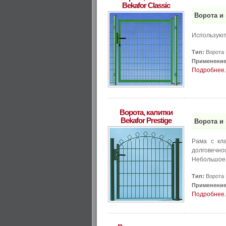
Bekafor Classic
Ворота и 
Используют
Тип:
Ворота 
Применение
Подробнее..
Ворота, калитки
Bekafor Prestige
Ворота и 
Рама с кл
долговечно
Небольшое 
Тип:
Ворота 
Применение
Подробнее..