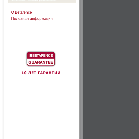
О Betafence
Полезная информация