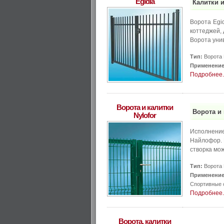
Egidia
Калитки и
Ворота Egi
коттеджей, 
Ворота уни
Тип:
Ворота 
Применение
Подробнее..
Ворота и калитки
Ворота и 
Nylofor
Исполнение
Найлофор. 
створка мож
Тип:
Ворота 
Применение
Спортивные 
Подробнее..
Ворота, калитки