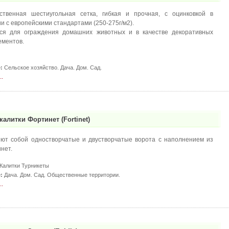
ственная шестиугольная сетка, гибкая и прочная, с оцинковкой в
и с европейскими стандартами (250-275г/м2).
тся для ограждения домашних животных и в качестве декоративных
ементов.
:
Сельское хозяйство. Дача. Дом. Сад.
.
калитки Фортинет (Fortinet)
ют собой одностворчатые и двустворчатые ворота с наполнением из
нет.
Калитки Турникеты
:
Дача. Дом. Сад. Общественные территории.
.