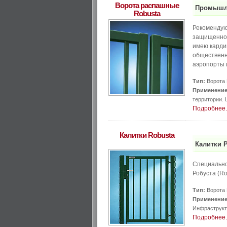
Ворота распашные
Промышле
Robusta
Рекомендую
защищенно
имею карди
обществен
аэропорты 
Тип:
Ворота 
Применение
территории. 
Подробнее..
Калитки Robusta
Калитки Р
Специально
Робуста (Ro
Тип:
Ворота 
Применение
Инфраструкт
Подробнее..