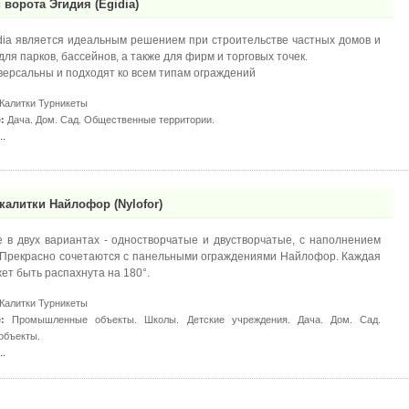
 ворота Эгидия (Egidia)
dia является идеальным решением при строительстве частных домов и
для парков, бассейнов, а также для фирм и торговых точек.
версальны и подходят ко всем типам ограждений
Калитки Турникеты
:
Дача. Дом. Сад. Общественные территории.
.
калитки Найлофор (Nylofor)
 в двух вариантах - одностворчатые и двустворчатые, с наполнением
Прекрасно сочетаются с панельными ограждениями Найлофор. Каждая
ет быть распахнута на 180°.
Калитки Турникеты
:
Промышленные объекты. Школы. Детские учреждения. Дача. Дом. Сад.
объекты.
.