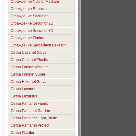
Ограждение Nylofor Medium
Ограждение Robusta
Ограждение Securifor
Ограждение Securifor 2D
Ограждение Securifor 3D
Ограждение Zenturo
Ограждение бассейнов Bekazur
Сетка Casanet Galva
Сетка Casanet Plastic
Сетка Fortinet Medium
Сетка Fortinet Super
Сетка Hexanet Galva
Сетка Luxanet
Сетка Luxursus
Сетка Pantanet Family
Сетка Pantanet Garden
Сетка Pantanet Light, Basic
Сетка Pantanet Protect
Сетка Plasitor