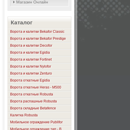
Магазин Онлайн
Каталог
Ворота и калитки Bekafor Classic
Ворота и калитки Bekafor Prestige
Ворота и калитки Decofor
Ворота и калитки Egidia
Ворота и калитки Fortinet
Ворота и калитки Nylofor
Ворота и калитки Zenturo
Ворота откатные Egidia
Ворота откатные Heras - М500
Ворота откатные Robusta
Ворота распашные Robusta
Ворота складные Betafence
Калитка Robusta
Мобильное ограждение Publifor
Мобильное ограждение тип - B