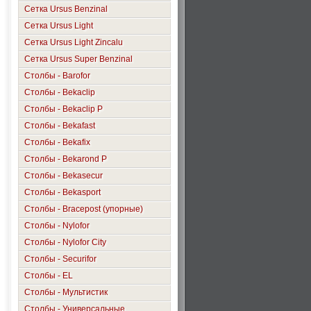
Сетка Ursus Benzinal
Сетка Ursus Light
Сетка Ursus Light Zincalu
Сетка Ursus Super Benzinal
Столбы - Barofor
Столбы - Bekaclip
Столбы - Bekaclip P
Столбы - Bekafast
Столбы - Bekafix
Столбы - Bekarond P
Столбы - Bekasecur
Столбы - Bekasport
Столбы - Bracepost (упорные)
Столбы - Nylofor
Столбы - Nylofor City
Столбы - Securifor
Столбы - ЕL
Столбы - Мультистик
Столбы - Универсальные