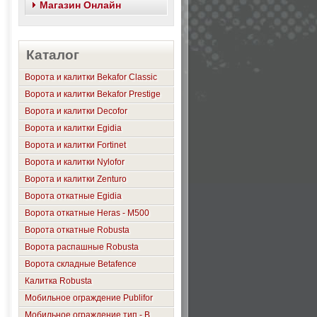
Магазин Онлайн
Каталог
Ворота и калитки Bekafor Classic
Ворота и калитки Bekafor Prestige
Ворота и калитки Decofor
Ворота и калитки Egidia
Ворота и калитки Fortinet
Ворота и калитки Nylofor
Ворота и калитки Zenturo
Ворота откатные Egidia
Ворота откатные Heras - М500
Ворота откатные Robusta
Ворота распашные Robusta
Ворота складные Betafence
Калитка Robusta
Мобильное ограждение Publifor
Мобильное ограждение тип - B