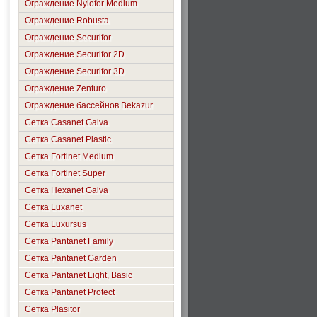
Ограждение Nylofor Medium
Ограждение Robusta
Ограждение Securifor
Ограждение Securifor 2D
Ограждение Securifor 3D
Ограждение Zenturo
Ограждение бассейнов Bekazur
Сетка Casanet Galva
Сетка Casanet Plastic
Сетка Fortinet Medium
Сетка Fortinet Super
Сетка Hexanet Galva
Сетка Luxanet
Сетка Luxursus
Сетка Pantanet Family
Сетка Pantanet Garden
Сетка Pantanet Light, Basic
Сетка Pantanet Protect
Сетка Plasitor