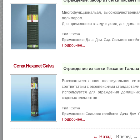
Ограждение, забор из сетки Касанет Пл
Многофункциональая, высококачественная
полимером.
Для применения в саду, в доме, для домаш
Тип:
Сетка
Применение:
Дача. Дом. Сад. Сельское хозяйс
Подробнее...
Сетка Hexanet Galva
Ограждение из сетки Гексанет Гальва 
Высококачественная шестиугольная сетк
соответствии с европейскими стандартами 
Используется для ограждения домашних
садовых элементов.
Тип:
Сетка
Применение:
Сельское хозяйство. Дача. Дом. 
Подробнее...
← Назад
Вперед →