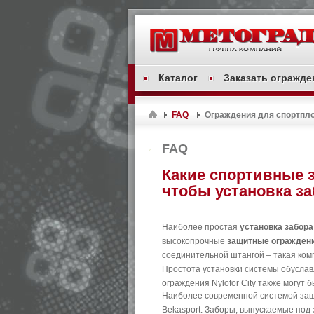
Каталог
Заказать огражде
FAQ
Ограждения для спортпло
FAQ
Какие спортивные 
чтобы установка з
Наиболее простая
установка забора
высокопрочные
защитные огражден
соединительной штангой – такая ком
Простота установки системы обусла
ограждения Nylofor City также могут
Наиболее современной системой защ
Bekasport. Заборы, выпускаемые под