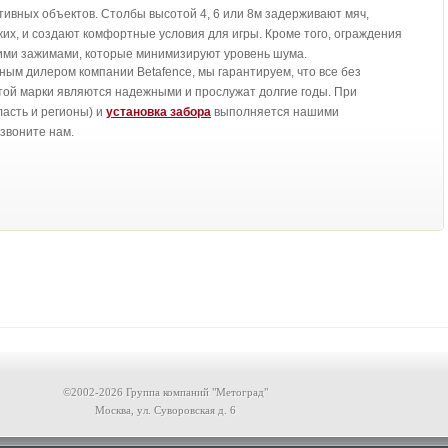
ивных объектов. Столбы высотой 4, 6 или 8м задерживают мяч,
их, и создают комфортные условия для игры. Кроме того, ограждения
ми зажимами, которые минимизируют уровень шума.
м дилером компании Betafence, мы гарантируем, что все без
той марки являются надежными и прослужат долгие годы. При
ласть и регионы) и
установка забора
выполняется нашими
звоните нам.
©2002-2026 Группа компаний "Метоград"
Москва, ул. Суворовская д. 6