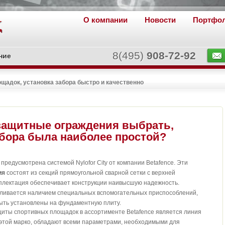
О компании
Новости
Портфо
8(495)
908-72-92
ние
щадок, установка забора быстро и качественно
защитные ограждения выбрать,
абора была наиболее простой?
предусмотрена системой Nylofor City от компании Betafence. Эти
ия
состоят из секций прямоугольной сварной сетки с верхней
плектация обеспечивает конструкции наивысшую надежность.
вливается наличием специальных вспомогательных приспособлений,
 быть установлены на фундаментную плиту.
иты спортивных площадок в ассортименте Betafence является линия
 этой марко, обладают всеми параметрами, необходимыми для