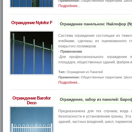
Применение:
Общественные территории. Школы
Подробнее...
Ограждение Nylofor F
Ограждение панельное: Найлофор (Nyl
Система ограждения состоящая из тяжел
ячейками, сделаны из оцинкованного ст
покрытого полимером.
-
Применение
-Для профессионального ограждения п
площадок, общественных зданий, фабрик и
Тип:
Ограждения из Панелей
Применение:
Общественные территории. Школы
Подробнее...
Ограждение Barofor
Ограждение, забор из панелей: Бароф
Deco
Предназначена для тех случаев, когда 
безопасности и установлению границ. Эт
зданий, частных владений, школ, паркинго