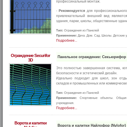
профессинальный монтаж.
-
Рекомендуется
для профессионального 
привлекательный внешний вид являютс
здания, парки, школы, общественные здан
Тип:
Ограждения из Панелей
Применение:
Дача. Дом. Сад. Школы. Детские 
Подробнее...
Ограждение Securifor
Панельное ограждение: Секьюрифор 3
3D
Это полностью завершенная система, кот
безопасности и эстетический дизайн.
Идеально подходит для школ, зон отды
складов и промышленных или коммерческих
Тип:
Ограждения из Панелей
Применение:
Спортивные объекты. Общая б
учреждения.
Подробнее...
Ворота и калитки
Ворота и калитки Найлофор (Nylofor)